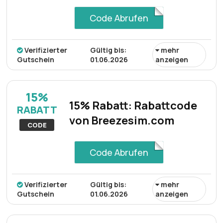
Code Abrufen
Verifizierter
Gültig bis:
mehr
Gutschein
01.06.2026
anzeigen
Mit dem Gutscheincode erhalten Sie auf der gesamten
Website von BreezeEsim einen Rabatt von 20%. Dieses
15%
Angebot ermöglicht Käufern erhebliche Ersparnisse bei
15% Rabatt: Rabattcode
RABATT
allen Produkten, verbessert das Einkaufserlebnis
von Breezesim.com
insgesamt und bietet ein hervorragendes Preis-
CODE
Leistungs-Verhältnis.
Code Abrufen
Verifizierter
Gültig bis:
mehr
Gutschein
01.06.2026
anzeigen
Über den bereitgestellten Rabattcode erhalten Sie auf
jede Bestellung einen Rabatt von 15%. Dieses