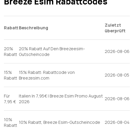
Breeze Esim Rabattcodes
einzigartigen Landschaften und Attraktionen der Region
zu erleben. Diese Option bietet ein hervorragendes
Preis-Leistungs-Verhältnis für einen unvergesslichen
Zuletzt
Kurzurlaub.
Rabatt
Beschreibung
überprüft
20%
20% Rabatt Auf Den Breezeesim-
2026-08-06
Rabatt
Gutscheincode
15%
15% Rabatt: Rabattcode von
2026-08-05
Rabatt
Breezesim.com
Für
Italien In 7,95€ | Breeze Esim Promo August
2026-08-06
7,95 €
2026
10%
10% Rabatt, Breeze Esim-Gutscheincode
2026-08-04
Rabatt