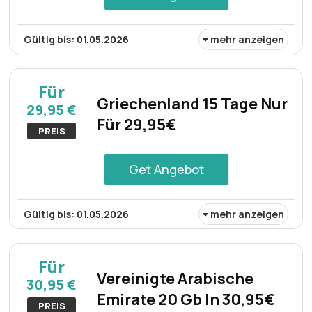
Gültig bis: 01.05.2026
mehr anzeigen
Ein 10-Tage-Plan für Frankreich ist zum günstigen Preis
von 23,95€ erhältlich und bietet eine kostengünstige
Für
Lösung für diejenigen, die Konnektivität suchen. Diese
Griechenland 15 Tage Nur
29,95 €
Option bietet Komfort und Erschwinglichkeit für
Für 29,95€
Personen, die eine Reise innerhalb Frankreichs planen.
PREIS
Get Angebot
Gültig bis: 01.05.2026
mehr anzeigen
Ein 15-Tage-Datentarif für Griechenland ist zum
günstigen Preis von nur 29,95€ erhältlich. Dieser Plan
Für
bietet Reisenden bequeme Konnektivität und
Vereinigte Arabische
30,95 €
gewährleistet einen zuverlässigen Internetzugang
Emirate 20 Gb In 30,95€
während der gesamten Dauer ihres Aufenthalts im Land.
PREIS